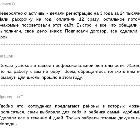
Васяев О.
Невероятно счастливы - делали регистрацию на 3 года за 24 тысячи
Дали рассрочку на год, оплатили 12 сразу, остальное потом
Знакомые посоветовали этот сайт. Быстро и все что обещали 
выполнили, свое дело знают. Подписали договор, все сделали 
срок.
Тагашов П.
Желаю успехов в вашей профессиональной деятельности. Жалко
что на работу к вам не берут. Всем, обращайтесь только к ним н
обманут! Для школы прошло в этом году.
Просвирнов Г.
Удобно что, сотрудники предлагают районы в которых можн
прописаться, сами выбирали для себя и ребенка самый удобный
Сделали все в течение 4 дней. Только забрали готовые документы
Молодцы.