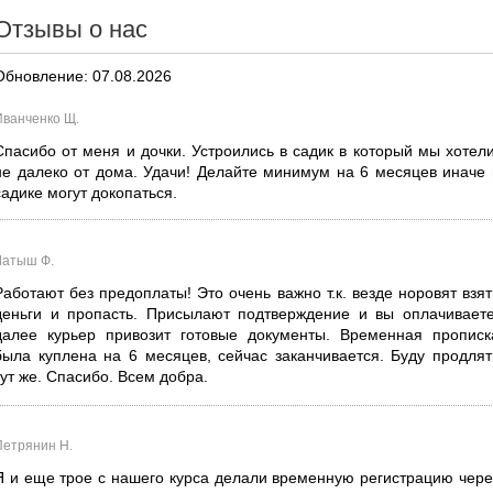
Отзывы о нас
Обновление: 07.08.2026
Иванченко Щ.
Спасибо от меня и дочки. Устроились в садик в который мы хотели
не далеко от дома. Удачи! Делайте минимум на 6 месяцев иначе 
садике могут докопаться.
Латыш Ф.
Работают без предоплаты! Это очень важно т.к. везде норовят взят
деньги и пропасть. Присылают подтверждение и вы оплачиваете
далее курьер привозит готовые документы. Временная прописк
была куплена на 6 месяцев, сейчас заканчивается. Буду продлят
тут же. Спасибо. Всем добра.
Петрянин Н.
Я и еще трое с нашего курса делали временную регистрацию чере