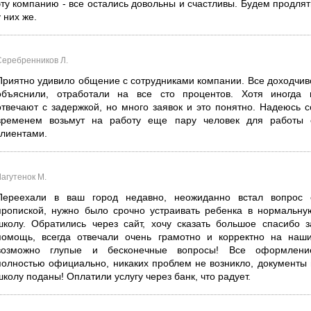
эту компанию - все остались довольны и счастливы. Будем продлят
у них же.
Серебренников Л.
Приятно удивило общение с сотрудниками компании. Все доходчив
объяснили, отработали на все сто процентов. Хотя иногда 
отвечают с задержкой, но много заявок и это понятно. Надеюсь с
временем возьмут на работу еще пару человек для работы 
клиентами.
Лагутенок М.
Переехали в ваш город недавно, неожиданно встал вопрос 
пропиской, нужно было срочно устраивать ребенка в нормальну
школу. Обратились через сайт, хочу сказать большое спасибо з
помощь, всегда отвечали очень грамотно и корректно на наши
возможно глупые и бесконечные вопросы! Все оформлени
полностью официально, никаких проблем не возникло, документы 
школу поданы! Оплатили услугу через банк, что радует.