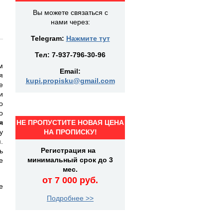
Вы можете связаться с
нами через:
Telegram:
Нажмите тут
Тел:
7-937-796-30-96
м
Email:
я
kupi.propisku@gmail.com
е
и
о
о
я
НЕ ПРОПУСТИТЕ НОВАЯ ЦЕНА
у
НА ПРОПИСКУ!
.
Регистрация на
ь
минимальный срок до 3
е
мес.
от 7 000 руб.
е
Подробнее >>