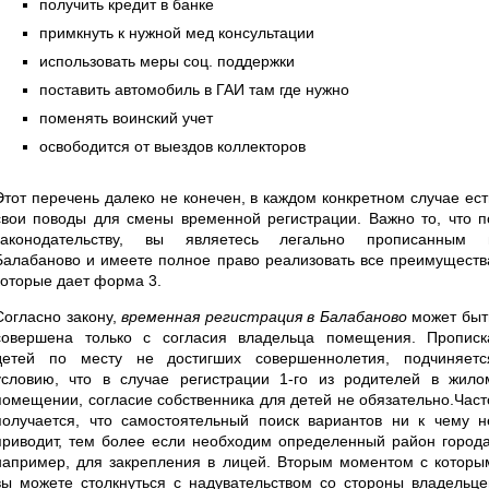
получить кредит в банке
примкнуть к нужной мед консультации
использовать меры соц. поддержки
поставить автомобиль в ГАИ там где нужно
поменять воинский учет
освободится от выездов коллекторов
Этот перечень далеко не конечен, в каждом конкретном случае ест
свои поводы для смены временной регистрации. Важно то, что п
законодательству, вы являетесь легально прописанным 
Балабаново и имеете полное право реализовать все преимуществ
которые дает форма 3.
Согласно закону,
временная регистрация в Балабаново
может быт
совершена только с согласия владельца помещения. Прописк
детей по месту не достигших совершеннолетия, подчиняетс
условию, что в случае регистрации 1-го из родителей в жило
помещении, согласие собственника для детей не обязательно.Част
получается, что самостоятельный поиск вариантов ни к чему н
приводит, тем более если необходим определенный район города
например, для закрепления в лицей. Вторым моментом с которы
вы можете столкнуться с надувательством со стороны владельце