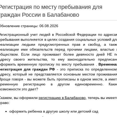
Регистрация по месту пребывания для
граждан России в Балабаново
Обновление страницы: 06.08.2026
Регистрационный учет людей в Российской Федерации по адреса
пребывания выполняется в целях создания социальных условий дл
реализации людьми предусмотренных прав и свобод, а такж
реализации ими обязательств перед прочими лицами, властью 
обществом. Если лицо проживает более девяносто дней НЕ п
адресу своего жительства, то ему законодательно предписан
оформить временную прописку по месту пребывания .
Временна
регистрация для граждан РФ
- это приписка по определенном
адресу, который не представляется основным местом проживания
Проще говоря - вы можете быть прописаны в одном месте, а имет
временную регистрацию в другом единовременно. Каки
возможности это дает?
Скажем, вы оформили
регистрацию в Балабаново
, теперь вы имеет
право:
оформить ребенка в другую школу или детский сад