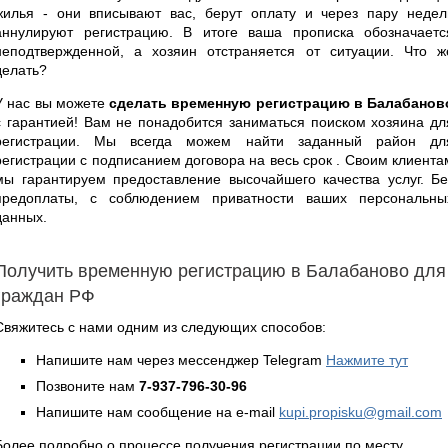
жилья - они вписывают вас, берут оплату и через пару недел
аннулируют регистрацию. В итоге ваша прописка обозначаетс
неподтвержденной, а хозяин отстраняется от ситуации. Что ж
делать?
У нас вы можете
сделать временную регистрацию в Балабанов
с гарантией! Вам не понадобится заниматься поиском хозяина дл
регистрации. Мы всегда можем найти заданный район дл
регистрации с подписанием договора на весь срок . Своим клиента
мы гарантируем предоставление высочайшего качества услуг. Бе
предоплаты, с соблюдением приватности ваших персональны
данных.
Получить временную регистрацию в Балабаново для
граждан РФ
Свяжитесь с нами одним из следующих способов:
Напишите нам через мессенджер Telegram
Нажмите тут
Позвоните нам
7-937-796-30-96
Напишите нам сообщение на e-mail
kupi.propisku@gmail.com
Более подробно о процессе получения регистрации по месту