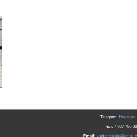
Telegram:
Нажмите 
Тел:
7-937-796-30
Email:
kupi.propisku@gmail.