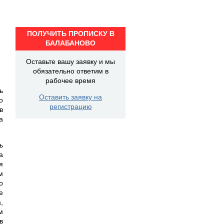
ПОЛУЧИТЬ ПРОПИСКУ В
БАЛАБАНОВО
Оставьте вашу заявку и мы
обязательно ответим в
рабочее время
ь
Оставить заявку на
о
регистрацию
в
а
ь
а
я
м
о
е
,
м
в