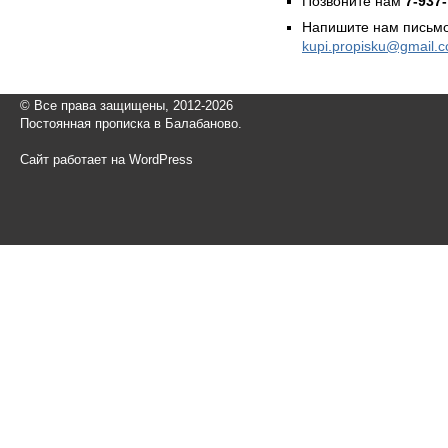
Позвоните нам
7-937
Напишите нам письмо
kupi.propisku@gmail.
© Все права защищены, 2012-2026
Постоянная прописка в Балабаново.
Сайт работает на WordPress